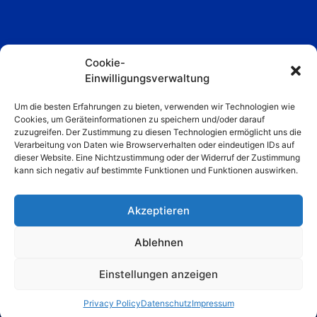
Cookie-
Einwilligungsverwaltung
Um die besten Erfahrungen zu bieten, verwenden wir Technologien wie
Cookies, um Geräteinformationen zu speichern und/oder darauf
Papinstraße 22a, 81249 München
zuzugreifen. Der Zustimmung zu diesen Technologien ermöglicht uns die
Verarbeitung von Daten wie Browserverhalten oder eindeutigen IDs auf
+49 178 4404766
spfrbih@gmail.com
dieser Website. Eine Nichtzustimmung oder der Widerruf der Zustimmung
kann sich negativ auf bestimmte Funktionen und Funktionen auswirken.
Akzeptieren
Ablehnen
© 2024 Sportfreunde Bosna i Hercegovina München 2021 e. V.. Alle Rechte
Einstellungen anzeigen
vorbehalten.
Privacy Policy
Datenschutz
Impressum
Datenschutz
Impressum