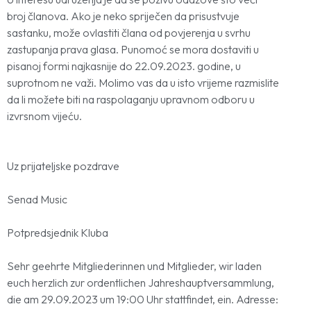
broj članova. Ako je neko spriječen da prisustvuje
sastanku, može ovlastiti člana od povjerenja u svrhu
zastupanja prava glasa. Punomoć se mora dostaviti u
pisanoj formi najkasnije do 22.09.2023. godine, u
suprotnom ne važi. Molimo vas da u isto vrijeme razmislite
da li možete biti na raspolaganju upravnom odboru u
izvrsnom vijeću.
Uz prijateljske pozdrave
Senad Music
Potpredsjednik Kluba
Sehr geehrte Mitgliederinnen und Mitglieder, wir laden
euch herzlich zur ordentlichen Jahreshauptversammlung,
die am 29.09.2023 um 19:00 Uhr stattfindet, ein. Adresse: