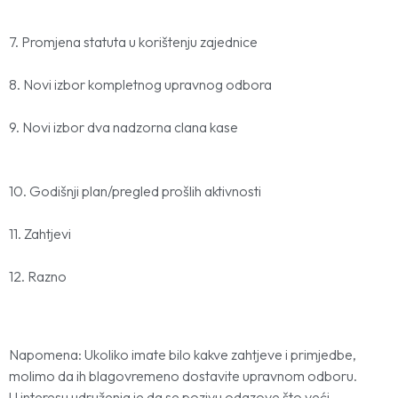
7. Promjena statuta u korištenju zajednice
8. Novi izbor kompletnog upravnog odbora
9. Novi izbor dva nadzorna clana kase
10. Godišnji plan/pregled prošlih aktivnosti
11. Zahtjevi
12. Razno
Napomena: Ukoliko imate bilo kakve zahtjeve i primjedbe,
molimo da ih blagovremeno dostavite upravnom odboru.
U interesu udruženja je da se pozivu odazove što veći