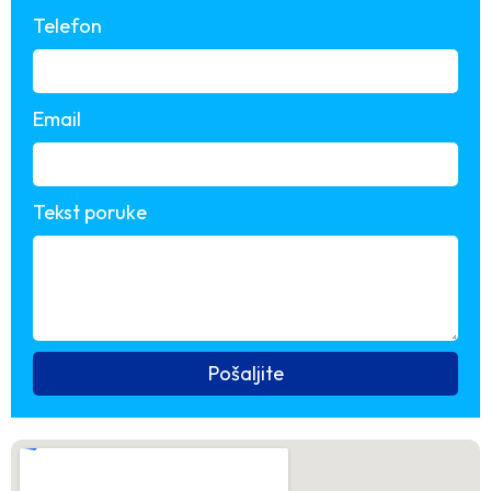
Telefon
Email
Tekst poruke
Pošaljite