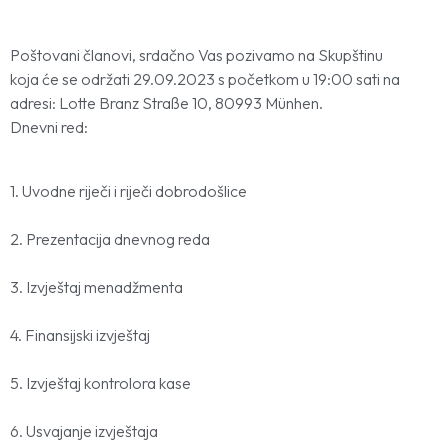
Poštovani članovi, srdačno Vas pozivamo na Skupštinu
koja će se održati 29.09.2023 s početkom u 19:00 sati na
adresi: Lotte Branz Straße 10, 80993 Münhen.
Dnevni red:
1. Uvodne riječi i riječi dobrodošlice
2. Prezentacija dnevnog reda
3. Izvještaj menadžmenta
4. Finansijski izvještaj
5. Izvještaj kontrolora kase
6. Usvajanje izvještaja