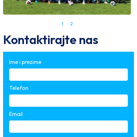
1
2
Kontaktirajte nas
Ime i prezime
Telefon
Email