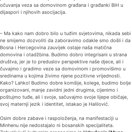
očuvanja veza sa domovinom građana i građanki BiH u
dijaspori i njihovih asocijacija.
– Ma kako nam dobro bilo u tuđim svjetovima, nikada sebi
ne smijemo dozvoliti da zaboravimo odakle smo došli i da
Bosna i Hercegovina zauvijek ostaje naša matična
domovina i otadžbina. Budimo dobro integrisani u strana
društva, jer je to preduslov perspektive naše djece, ali i
čuvajmo i gradimo veze sa domovinom i promovišimo u
sredinama u kojima živimo njene pozitivne vrijednosti.
Kako? Lahko! Budimo dobre komšije, kolege, budimo bolje
organizovani, manje zavidni jedni drugima, cijenimo i
poštujmo tuđe, ali i svoje, sačuvajmo svoje lijepe običaje,
svoj maternji jezik i identitet, istakao je Halilović.
Osim dobre zabave i raspoloženja, na manifestaciji u
Minhenu nije nedostajalo ni bosanskih specijaliteta.