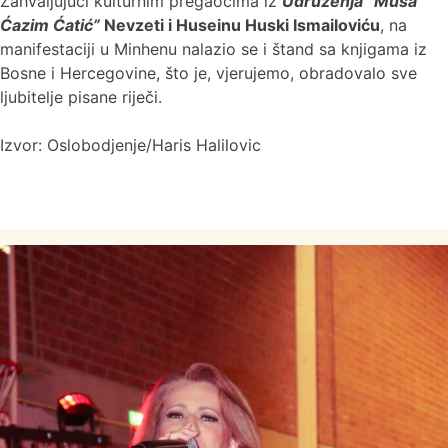
Zahvaljujući kulturnim pregaocima iz
Udruženja “Musa
Ćazim Ćatić”
Nevzeti i Huseinu Huski Ismailoviću
, na
manifestaciji u Minhenu nalazio se i štand sa knjigama iz
Bosne i Hercegovine, što je, vjerujemo, obradovalo sve
ljubitelje pisane riječi.
Izvor: Oslobodjenje/Haris Halilovic