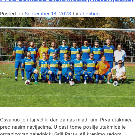
Posted on
September 18, 2023
by
abdiibeg
Osvanuo je i taj veliki dan za nas mladi tim. Prva utakmica
pred nasim navijacima. U cast tome poslije utakmice je
organizovan zajednicki Grill Party. Ali krenimo redom.