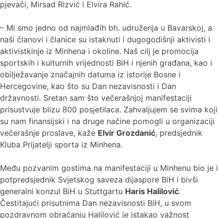
pjevači, Mirsad Rizvić i Elvira Rahić.
– Mi smo jedno od najmlađih bh. udruženja u Bavarskoj, a
naši članovi i članice su istaknuti i dugogodišnji aktivisti i
aktivistkinje iz Minhena i okoline. Naš cilj je promocija
sportskih i kulturnih vrijednosti BiH i njenih građana, kao i
obilježavanje značajnih datuma iz istorije Bosne i
Hercegovine, kao što su Dan nezavisnosti i Dan
državnosti. Sretan sam što večerašnjoj manifestaciji
prisustvuje blizu 800 posjetilaca. Zahvaljujem se svima koji
su nam finansijski i na druge načine pomogli u organizaciji
večerašnje proslave, kaže
Elvir Grozdanić
, predsjednik
Kluba Prijatelji sporta iz Minhena.
Među pozvanim gostima na manifestaciji u Minhenu bio je i
potpredsjednik Svjetskog saveza dijaspore BiH i bivši
generalni konzul BiH u Stuttgartu
Haris Halilović
.
Čestitajući prisutnima Dan nezavisnosti BiH, u svom
pozdravnom obraćanju Halilović je istakao važnost