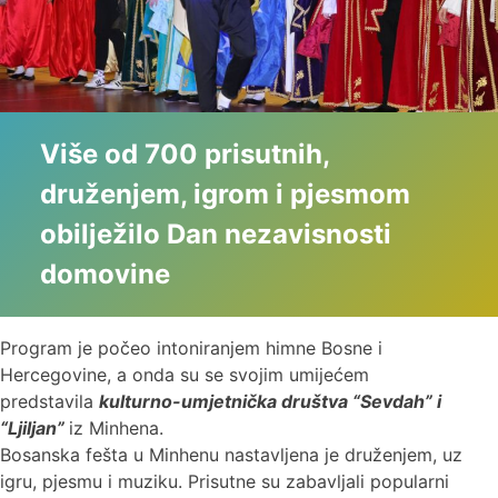
Više od 700 prisutnih,
druženjem, igrom i pjesmom
obilježilo Dan nezavisnosti
domovine
Program je počeo intoniranjem himne Bosne i
Hercegovine, a onda su se svojim umijećem
predstavila
kulturno-umjetnička društva “Sevdah” i
“Ljiljan”
iz Minhena.
Bosanska fešta u Minhenu nastavljena je druženjem, uz
igru, pjesmu i muziku. Prisutne su zabavljali popularni