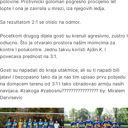
polovine. Protivnicki goloman pogresno procijenio let
lopte I ona je zavrsila u mrezi, iza njegovih ledja.
Sa rezultatom 2:1 se otislo na odmor.
Pocetkom drugog dijela gosti su krenuli agresivno, zustro I
odlucno. Što je otvaralo prostora našim momcima za
kontre I polukontre. Jednu takvu koristi Ajdin K. I
povecava prednost na 3:1.
Gosti su napadali do kraja utakmice, ali su ti napadi bili
jalavi I bezopasno tako da je nas tim upisao prvu pobjedu
na domacem terenu od 3:1 I tako obradovao armiju nasih
navijaca. #zakoga #zabosnu???????????????? by: Miralem
Dervisevic