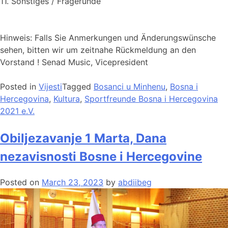
11. Sonstiges / Fragerunde
Hinweis: Falls Sie Anmerkungen und Änderungswünsche
sehen, bitten wir um zeitnahe Rückmeldung an den
Vorstand ! Senad Music, Vicepresident
Posted in
Vijesti
Tagged
Bosanci u Minhenu
,
Bosna i
Hercegovina
,
Kultura
,
Sportfreunde Bosna i Hercegovina
2021 e.V.
Obiljezavanje 1 Marta, Dana
nezavisnosti Bosne i Hercegovine
Posted on
March 23, 2023
by
abdiibeg