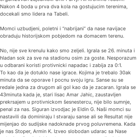
Nakon 4 boda u prva dva kola na gostujucim terenima,
docekali smo lidera na Tabeli.
Momci uzbudjeni, poletni i “nabrijani” da nase navijace
obraduju historijskom pobjedom na domacem terenu.
No, nije sve krenulu kako smo zeljeli. Igrala se 26. minuta i
hladan sok za sve na stadionu osim za goste. Nesporazum
u odbarani koristi protivnicki napadac i zabija za 0:1.
To kao da je dotuklo nase igrace. Kojima je trebalo 30ak
minuta da se oporave I pocnu svoju igru. Sanse su se
redale jedna za drugom ali gol kao da je zacaran. Igrala se
43minuta kada je, stari lisac Amar Jahic, zaustavljen
prekrsajem u protivnickom šesnestercu, nije bilo sumnje,
penal za nas. Siguran izvodjac je Eldin G. Naši momci su
nastavili da dominiraju I stvaraju sanse ali se Resultat nije
mijenjao do sudijske nadoknade prvog poluvremena. Kada
je nas Stoper, Armin K. Izveo slobodan udarac sa Nase