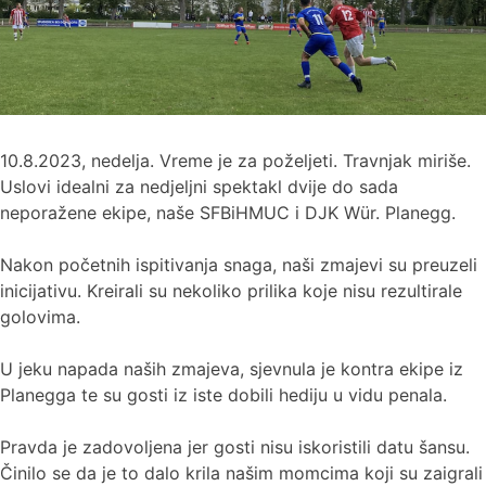
10.8.2023, nedelja. Vreme je za poželjeti. Travnjak miriše.
Uslovi idealni za nedjeljni spektakl dvije do sada
neporažene ekipe, naše SFBiHMUC i DJK Wür. Planegg.
Nakon početnih ispitivanja snaga, naši zmajevi su preuzeli
inicijativu. Kreirali su nekoliko prilika koje nisu rezultirale
golovima.
U jeku napada naših zmajeva, sjevnula je kontra ekipe iz
Planegga te su gosti iz iste dobili hediju u vidu penala.
Pravda je zadovoljena jer gosti nisu iskoristili datu šansu.
Činilo se da je to dalo krila našim momcima koji su zaigrali