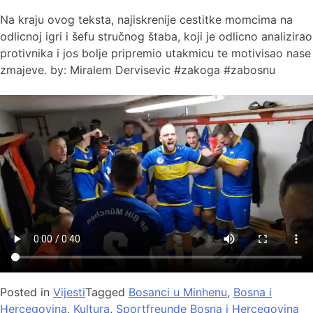
Na kraju ovog teksta, najiskrenije cestitke momcima na
odlicnoj igri i šefu stručnog štaba, koji je odlicno analizirao
protivnika i jos bolje pripremio utakmicu te motivisao nase
zmajeve. by: Miralem Dervisevic #zakoga #zabosnu
Posted in
Vijesti
Tagged
Bosanci u Minhenu
,
Bosna i
Hercegovina
,
Kultura
,
Sportfreunde Bosna i Hercegovina