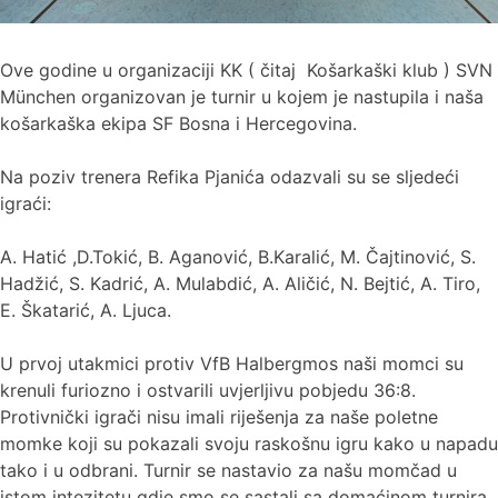
Ove godine u organizaciji KK ( čitaj Košarkaški klub ) SVN
München organizovan je turnir u kojem je nastupila i naša
košarkaška ekipa SF Bosna i Hercegovina.
Na poziv trenera Refika Pjanića odazvali su se sljedeći
igraći:
A. Hatić ,D.Tokić, B. Aganović, B.Karalić, M. Čajtinović, S.
Hadžić, S. Kadrić, A. Mulabdić, A. Aličić, N. Bejtić, A. Tiro,
E. Škatarić, A. Ljuca.
U prvoj utakmici protiv VfB Halbergmos naši momci su
krenuli furiozno i ostvarili uvjerljivu pobjedu 36:8.
Protivnički igrači nisu imali riješenja za naše poletne
momke koji su pokazali svoju raskošnu igru kako u napadu
tako i u odbrani. Turnir se nastavio za našu momčad u
istom intezitetu gdje smo se sastali sa domaćinom turnira