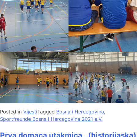
Posted in
Vijesti
Tagged
Bosna i Hercegovina
,
Sportfreunde Bosna i Hercegovina 2021 e.V.
Prva domaca utakmica…(historijaska)