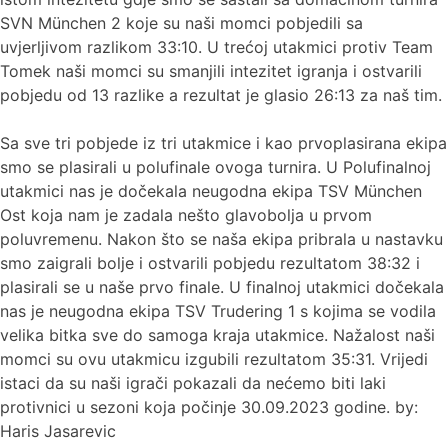
SVN München 2 koje su naši momci pobjedili sa
uvjerljivom razlikom 33:10. U trećoj utakmici protiv Team
Tomek naši momci su smanjili intezitet igranja i ostvarili
pobjedu od 13 razlike a rezultat je glasio 26:13 za naš tim.
Sa sve tri pobjede iz tri utakmice i kao prvoplasirana ekipa
smo se plasirali u polufinale ovoga turnira. U Polufinalnoj
utakmici nas je dočekala neugodna ekipa TSV München
Ost koja nam je zadala nešto glavobolja u prvom
poluvremenu. Nakon što se naša ekipa pribrala u nastavku
smo zaigrali bolje i ostvarili pobjedu rezultatom 38:32 i
plasirali se u naše prvo finale. U finalnoj utakmici dočekala
nas je neugodna ekipa TSV Trudering 1 s kojima se vodila
velika bitka sve do samoga kraja utakmice. Nažalost naši
momci su ovu utakmicu izgubili rezultatom 35:31. Vrijedi
istaci da su naši igrači pokazali da nećemo biti laki
protivnici u sezoni koja počinje 30.09.2023 godine. by:
Haris Jasarevic