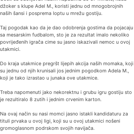
džoker s klupe Adel M., koristi jednu od mnogobrojnih
naših šansi i posprema loptu u mrežu gostiju.
Taj pogodak kao da je dao odobrenja gostima da pojacaju
sa mesarskim fudbalom, sto je za rezultat imalo nekoliko
povrijeđenih igrača cime su jasno iskazivali nemoc u ovoj
utakmici.
Do kraja utakmice pregršt lijepih akcija naših momaka, koji
su jednu od njih krunisali jos jednim pogodkom Adela M.,
koji je tako izrastao u junaka ove utakmice.
Treba napomenuti jako nekorektnu i grubu igru gostiju sto
je rezultiralo 8 zutih i jednim crvenim karton.
Na ovaj način su nasi momci jasno istakli kandidaturu za
tituli prvaka u ovoj ligi, koji su u ovoj utakmici nošeni
gromoglasnom podrskom svojih navijača.