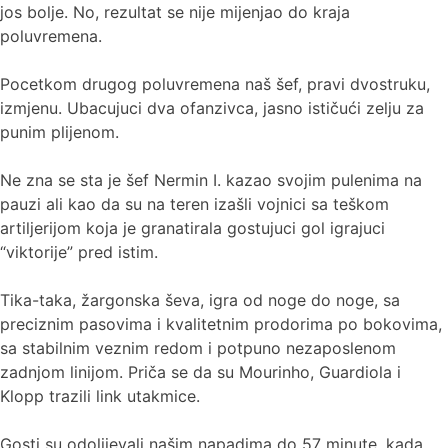
jos bolje. No, rezultat se nije mijenjao do kraja
poluvremena.
Pocetkom drugog poluvremena naš šef, pravi dvostruku,
izmjenu. Ubacujuci dva ofanzivca, jasno ističući zelju za
punim plijenom.
Ne zna se sta je šef Nermin I. kazao svojim pulenima na
pauzi ali kao da su na teren izašli vojnici sa teškom
artiljerijom koja je granatirala gostujuci gol igrajuci
“viktorije” pred istim.
Tika-taka, žargonska ševa, igra od noge do noge, sa
preciznim pasovima i kvalitetnim prodorima po bokovima,
sa stabilnim veznim redom i potpuno nezaposlenom
zadnjom linijom. Priča se da su Mourinho, Guardiola i
Klopp trazili link utakmice.
Gosti su odolijevali našim napadima do 57 minute, kada