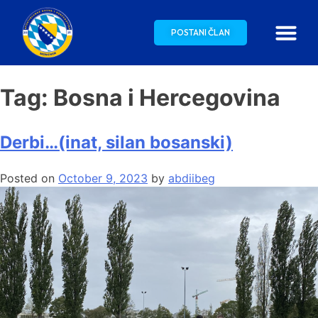
POSTANI ČLAN
Tag:
Bosna i Hercegovina
Derbi…(inat, silan bosanski)
Posted on
October 9, 2023
by
abdiibeg