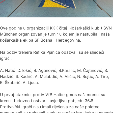
Ove godine u organizaciji KK ( čitaj Košarkaški klub ) SVN
München organizovan je turnir u kojem je nastupila i naša
košarkaška ekipa SF Bosna i Hercegovina.
Na poziv trenera Refika Pjanića odazvali su se sljedeći
igraći:
A. Hatić ,D.Tokić, B. Aganović, B.Karalić, M. Čajtinović, S.
Hadžić, S. Kadrić, A. Mulabdić, A. Aličić, N. Bejtić, A. Tiro,
E. Škatarić, A. Ljuca.
U prvoj utakmici protiv VfB Halbergmos naši momci su
krenuli furiozno i ostvarili uvjerljivu pobjedu 36:8.
Protivnički igrači nisu imali riješenja za naše poletne
momke koji su pokazali svoju raskošnu igru kako u napadu