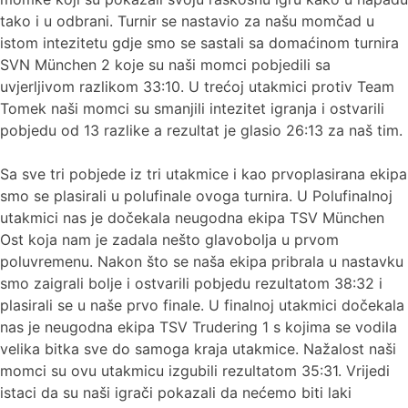
tako i u odbrani. Turnir se nastavio za našu momčad u
istom intezitetu gdje smo se sastali sa domaćinom turnira
SVN München 2 koje su naši momci pobjedili sa
uvjerljivom razlikom 33:10. U trećoj utakmici protiv Team
Tomek naši momci su smanjili intezitet igranja i ostvarili
pobjedu od 13 razlike a rezultat je glasio 26:13 za naš tim.
Sa sve tri pobjede iz tri utakmice i kao prvoplasirana ekipa
smo se plasirali u polufinale ovoga turnira. U Polufinalnoj
utakmici nas je dočekala neugodna ekipa TSV München
Ost koja nam je zadala nešto glavobolja u prvom
poluvremenu. Nakon što se naša ekipa pribrala u nastavku
smo zaigrali bolje i ostvarili pobjedu rezultatom 38:32 i
plasirali se u naše prvo finale. U finalnoj utakmici dočekala
nas je neugodna ekipa TSV Trudering 1 s kojima se vodila
velika bitka sve do samoga kraja utakmice. Nažalost naši
momci su ovu utakmicu izgubili rezultatom 35:31. Vrijedi
istaci da su naši igrači pokazali da nećemo biti laki