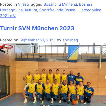
Posted in
Vijesti
Tagged
Bosanci u Minhenu
,
Bosna i
Hercegovina
,
Kultura
,
Sportfreunde Bosna i Hercegovina
2021 e.V.
Turnir SVN München 2023
Posted on
September 21, 2023
by
abdiibeg