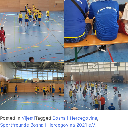
Posted in
Vijesti
Tagged
Bosna i Hercegovina
,
Sportfreunde Bosna i Hercegovina 2021 e.V.