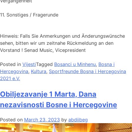
Vergangenheit
11. Sonstiges / Fragerunde
Hinweis: Falls Sie Anmerkungen und Änderungswünsche
sehen, bitten wir um zeitnahe Rückmeldung an den
Vorstand ! Senad Music, Vicepresident
Posted in
Vijesti
Tagged
Bosanci u Minhenu
,
Bosna i
Hercegovina
,
Kultura
,
Sportfreunde Bosna i Hercegovina
2021 e.V.
Obiljezavanje 1 Marta, Dana
nezavisnosti Bosne i Hercegovine
Posted on
March 23, 2023
by
abdiibeg