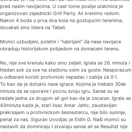
pred nasim navijacima. U cast tome poslije utakmice je
organizovan zajednicki Grill Party. Ali krenimo redom.
Nakon 4 boda u prva dva kola na gostujucim terenima,
docekali smo lidera na Tabeli.
Momci uzbudjeni, poletni i “nabrijani” da nase navijace
obraduju historijskom pobjedom na domacem terenu.
No, nije sve krenulu kako smo zeljeli. Igrala se 26. minuta i
hladan sok za sve na stadionu osim za goste. Nesporazum
u odbarani koristi protivnicki napadac i zabija za 0:1.
To kao da je dotuklo nase igrace. Kojima je trebalo 30ak
minuta da se oporave I pocnu svoju igru. Sanse su se
redale jedna za drugom ali gol kao da je zacaran. Igrala se
43minuta kada je, stari lisac Amar Jahic, zaustavljen
prekrsajem u protivnickom šesnestercu, nije bilo sumnje,
penal za nas. Siguran izvodjac je Eldin G. Naši momci su
nastavili da dominiraju I stvaraju sanse ali se Resultat nije