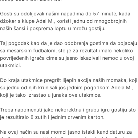
Gosti su odolijevali našim napadima do 57 minute, kada
džoker s klupe Adel M., koristi jednu od mnogobrojnih
naših šansi i posprema loptu u mrežu gostiju.
Taj pogodak kao da je dao odobrenja gostima da pojacaju
sa mesarskim fudbalom, sto je za rezultat imalo nekoliko
povrijeđenih igrača cime su jasno iskazivali nemoc u ovoj
utakmici.
Do kraja utakmice pregršt lijepih akcija naših momaka, koji
su jednu od njih krunisali jos jednim pogodkom Adela M.,
koji je tako izrastao u junaka ove utakmice.
Treba napomenuti jako nekorektnu i grubu igru gostiju sto
je rezultiralo 8 zutih i jednim crvenim karton.
Na ovaj način su nasi momci jasno istakli kandidaturu za