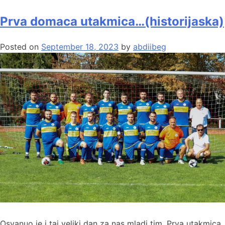
Prva domaca utakmica…(historijaska)
Posted on
September 18, 2023
by
abdiibeg
Osvanuo je i taj veliki dan za nas mladi tim. Prva utakmica