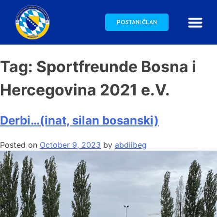
POSTANI ČLAN
Tag:
Sportfreunde Bosna i
Hercegovina 2021 e.V.
Derbi…(inat, silan bosanski)
Posted on
October 9, 2023
by
abdiibeg