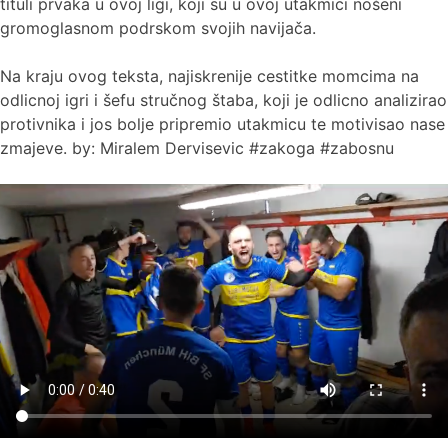
tituli prvaka u ovoj ligi, koji su u ovoj utakmici nošeni
gromoglasnom podrskom svojih navijača.
Na kraju ovog teksta, najiskrenije cestitke momcima na
odlicnoj igri i šefu stručnog štaba, koji je odlicno analizirao
protivnika i jos bolje pripremio utakmicu te motivisao nase
zmajeve. by: Miralem Dervisevic #zakoga #zabosnu