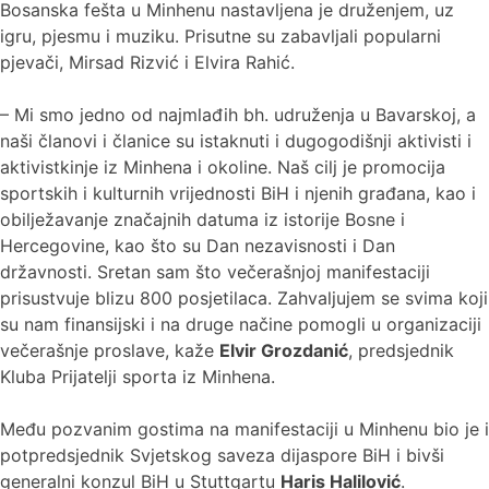
Bosanska fešta u Minhenu nastavljena je druženjem, uz
igru, pjesmu i muziku. Prisutne su zabavljali popularni
pjevači, Mirsad Rizvić i Elvira Rahić.
– Mi smo jedno od najmlađih bh. udruženja u Bavarskoj, a
naši članovi i članice su istaknuti i dugogodišnji aktivisti i
aktivistkinje iz Minhena i okoline. Naš cilj je promocija
sportskih i kulturnih vrijednosti BiH i njenih građana, kao i
obilježavanje značajnih datuma iz istorije Bosne i
Hercegovine, kao što su Dan nezavisnosti i Dan
državnosti. Sretan sam što večerašnjoj manifestaciji
prisustvuje blizu 800 posjetilaca. Zahvaljujem se svima koji
su nam finansijski i na druge načine pomogli u organizaciji
večerašnje proslave, kaže
Elvir Grozdanić
, predsjednik
Kluba Prijatelji sporta iz Minhena.
Među pozvanim gostima na manifestaciji u Minhenu bio je i
potpredsjednik Svjetskog saveza dijaspore BiH i bivši
generalni konzul BiH u Stuttgartu
Haris Halilović
.