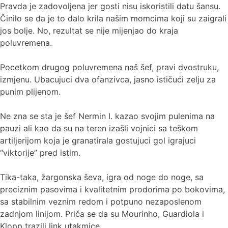
Pravda je zadovoljena jer gosti nisu iskoristili datu šansu.
Činilo se da je to dalo krila našim momcima koji su zaigrali
jos bolje. No, rezultat se nije mijenjao do kraja
poluvremena.
Pocetkom drugog poluvremena naš šef, pravi dvostruku,
izmjenu. Ubacujuci dva ofanzivca, jasno ističući zelju za
punim plijenom.
Ne zna se sta je šef Nermin I. kazao svojim pulenima na
pauzi ali kao da su na teren izašli vojnici sa teškom
artiljerijom koja je granatirala gostujuci gol igrajuci
“viktorije” pred istim.
Tika-taka, žargonska ševa, igra od noge do noge, sa
preciznim pasovima i kvalitetnim prodorima po bokovima,
sa stabilnim veznim redom i potpuno nezaposlenom
zadnjom linijom. Priča se da su Mourinho, Guardiola i
Klopp trazili link utakmice.