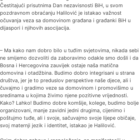
Čestitajući prisutnima Dan nezavisnosti BiH, u svom
pozdravnom obraćanju Halilović je istakao važnost
očuvanja veza sa domovinom građana i građanki BiH u
dijaspori i njihovih asocijacija.
– Ma kako nam dobro bilo u tuđim svjetovima, nikada sebi
ne smijemo dozvoliti da zaboravimo odakle smo došli i da
Bosna i Hercegovina zauvijek ostaje naša matična
domovina i otadžbina. Budimo dobro integrisani u strana
društva, jer je to preduslov perspektive naše djece, ali i
čuvajmo i gradimo veze sa domovinom i promovišimo u
sredinama u kojima živimo njene pozitivne vrijednosti.
Kako? Lahko! Budimo dobre komšije, kolege, budimo bolje
organizovani, manje zavidni jedni drugima, cijenimo i
poštujmo tuđe, ali i svoje, sačuvajmo svoje lijepe običaje,
svoj maternji jezik i identitet, istakao je Halilović.