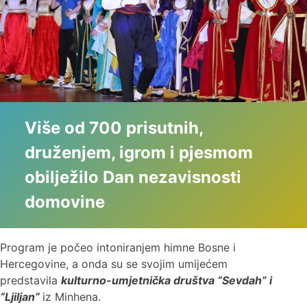
Više od 700 prisutnih,
druženjem, igrom i pjesmom
obilježilo Dan nezavisnosti
domovine
Program je počeo intoniranjem himne Bosne i
Hercegovine, a onda su se svojim umijećem
predstavila
kulturno-umjetnička društva “Sevdah” i
“Ljiljan”
iz Minhena.