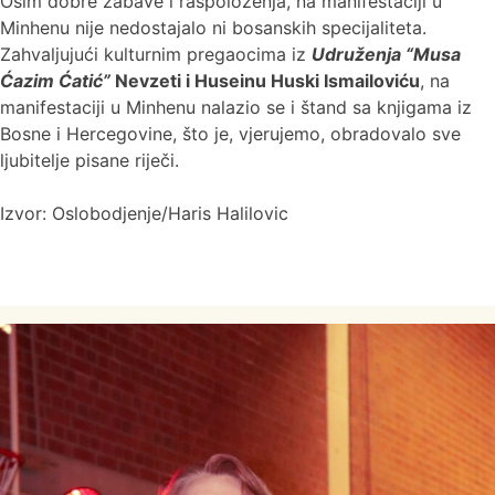
Osim dobre zabave i raspoloženja, na manifestaciji u
Minhenu nije nedostajalo ni bosanskih specijaliteta.
Zahvaljujući kulturnim pregaocima iz
Udruženja “Musa
Ćazim Ćatić”
Nevzeti i Huseinu Huski Ismailoviću
, na
manifestaciji u Minhenu nalazio se i štand sa knjigama iz
Bosne i Hercegovine, što je, vjerujemo, obradovalo sve
ljubitelje pisane riječi.
Izvor: Oslobodjenje/Haris Halilovic