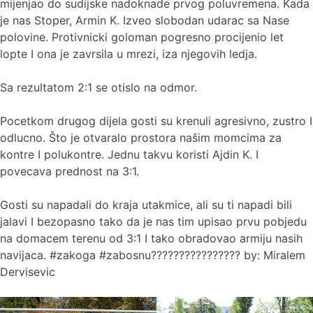
mijenjao do sudijske nadoknade prvog poluvremena. Kada
je nas Stoper, Armin K. Izveo slobodan udarac sa Nase
polovine. Protivnicki goloman pogresno procijenio let
lopte I ona je zavrsila u mrezi, iza njegovih ledja.
Sa rezultatom 2:1 se otislo na odmor.
Pocetkom drugog dijela gosti su krenuli agresivno, zustro I
odlucno. Što je otvaralo prostora našim momcima za
kontre I polukontre. Jednu takvu koristi Ajdin K. I
povecava prednost na 3:1.
Gosti su napadali do kraja utakmice, ali su ti napadi bili
jalavi I bezopasno tako da je nas tim upisao prvu pobjedu
na domacem terenu od 3:1 I tako obradovao armiju nasih
navijaca. #zakoga #zabosnu???????????????? by: Miralem
Dervisevic